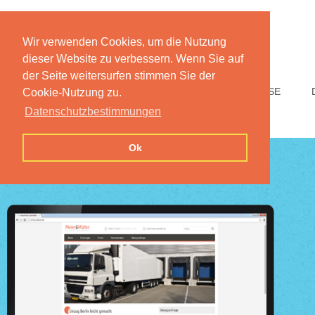
Wir verwenden Cookies, um die Nutzung
dieser Website zu verbessern. Wenn Sie auf
der Seite weitersurfen stimmen Sie der
HOME
FUNKTIONEN
PREISE
Cookie-Nutzung zu.
Datenschutzbestimmungen
Ok