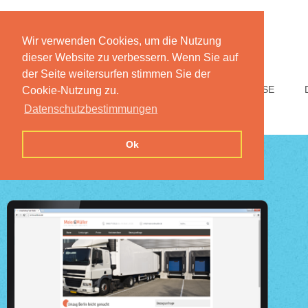
Wir verwenden Cookies, um die Nutzung
dieser Website zu verbessern. Wenn Sie auf
der Seite weitersurfen stimmen Sie der
HOME
FUNKTIONEN
PREISE
Cookie-Nutzung zu.
Datenschutzbestimmungen
Ok