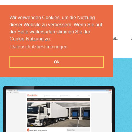
Wir verwenden Cookies, um die Nutzung
dieser Website zu verbessern. Wenn Sie auf
der Seite weitersurfen stimmen Sie der
HOME
FUNKTIONEN
PREISE
Cookie-Nutzung zu.
Datenschutzbestimmungen
Ok