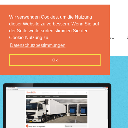
Wir verwenden Cookies, um die Nutzung
dieser Website zu verbessern. Wenn Sie auf
der Seite weitersurfen stimmen Sie der
HOME
FUNKTIONEN
PREISE
Cookie-Nutzung zu.
Datenschutzbestimmungen
Ok