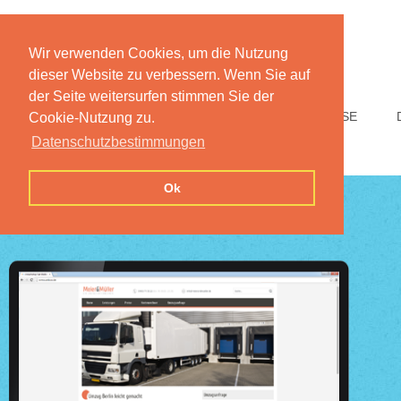
Wir verwenden Cookies, um die Nutzung
dieser Website zu verbessern. Wenn Sie auf
der Seite weitersurfen stimmen Sie der
HOME
FUNKTIONEN
PREISE
Cookie-Nutzung zu.
Datenschutzbestimmungen
Ok