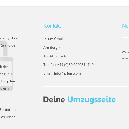
Kontakt
Ne
etzung Ihre
Ipilum GmbH
 Stand der
Am Berg 7
Wenn
16341 Panketal
unse
Telefon: +49 (0)30 69203147- 0
ch der
Email: info@ipilum.com
tig. Zu
das Ipilum
ndlern
exibilität
sich unser