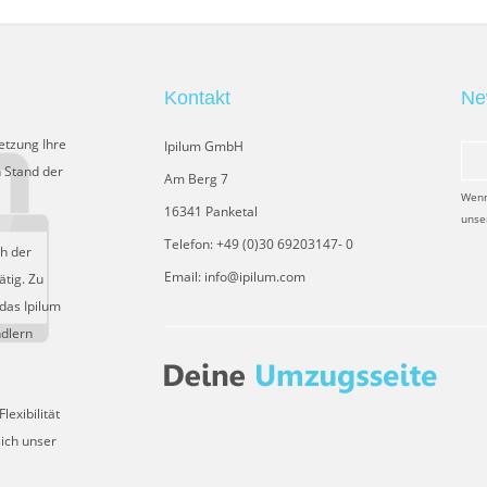
Kontakt
Ne
etzung Ihre
Ipilum GmbH
 Stand der
Am Berg 7
Wenn
16341 Panketal
unse
Telefon: +49 (0)30 69203147- 0
ch der
Email: info@ipilum.com
tig. Zu
das Ipilum
ndlern
exibilität
sich unser